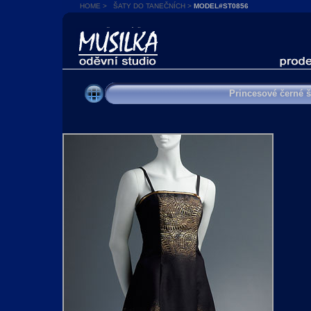
HOME
>
ŠATY DO TANEČNÍCH
>
MODEL#ST0856
SPOLEČENSKÉ ŠATY
Princesové černé 