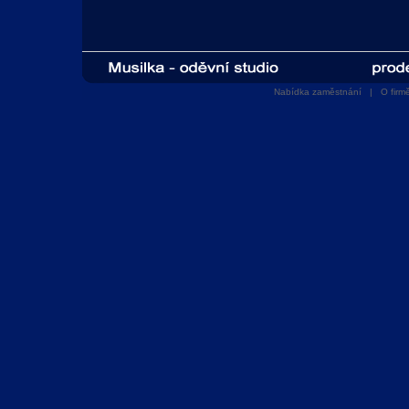
Nabídka zaměstnání
|
O firm