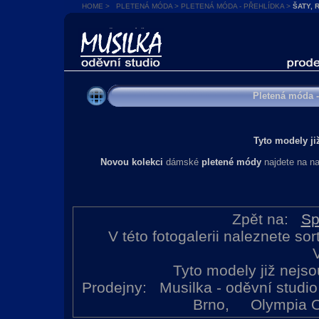
HOME
>
PLETENÁ MÓDA
>
PLETENÁ MÓDA - PŘEHLÍDKA
>
ŠATY, 
SPOLEČENSKÉ ŠATY
Pletená móda -
Tyto modely ji
Novou kolekci
dámské
pletené módy
najdete na n
Zpět na:
Sp
V této fotogalerii naleznete sor
Tyto modely již nejso
Prodejny: Musilka - oděvní stu
Brno, Olympia Ol