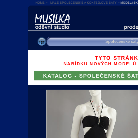
HOME
>
MALÉ SPOLEČENSKÉ A KOKTEJLOVÉ ŠATY
>
MODEL#SK9
SPOLEČENSKÉ ŠATY
Společenské šaty
TYTO STRÁNK
NABÍDKU NOVÝCH MODELŮ 
KATALOG - SPOLEČENSKÉ ŠA