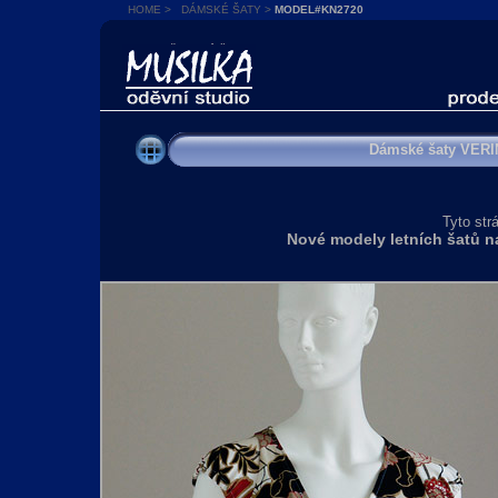
HOME
>
DÁMSKÉ ŠATY
>
MODEL#KN2720
SPOLEČENSKÉ ŠATY
Dámské šaty VERIN
Tyto str
Nové modely letních šatů n