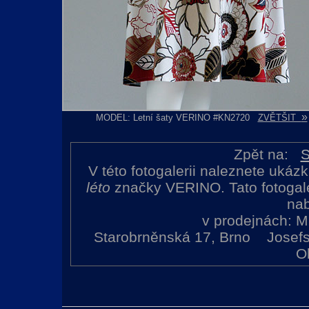
»
MODEL: Letní šaty VERINO #KN2720
ZVĚTŠIT
Zpět na:
S
V této fotogalerii naleznete ukáz
léto
značky VERINO. Tato fotogal
na
v prodejnách: Mu
Starobrněnská 17, Brno Josefsk
O