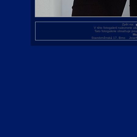
Zpět na:
V této fotogalerii naleznete u
Tato fotogalerie obsahuje po
Mu
Starobrněnská 17, Brno Josef