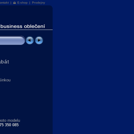
ontakt
|
E-shop
|
Prodejny
abát
šinkou
hoto modelu
75 350 085