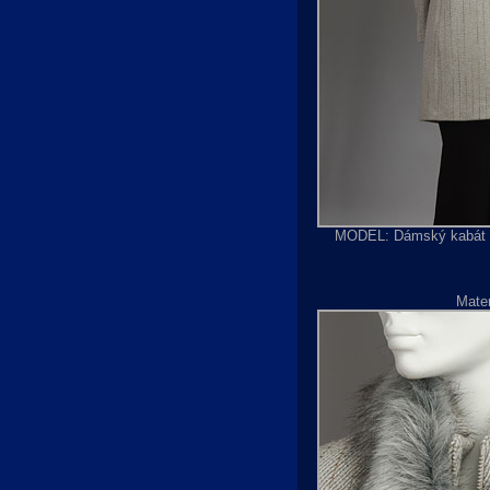
MODEL: Dámský kabá
Mater