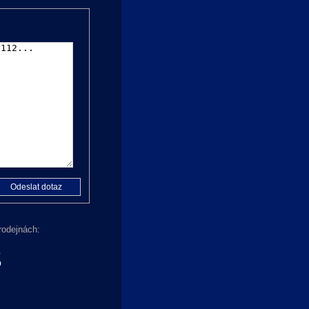
rodejnách:
A
O