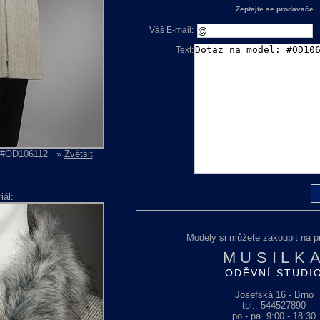
Zeptejte se prodavače
Váš E-mail:
Text:
t #OD106112
»
Zvětšit
iál:
Modely si můžete zakoupit na p
MUSILK
ODĚVNÍ STUDI
Josefská 16 - Brno
tel.: 544527890
po - pa 9:00 - 18:30