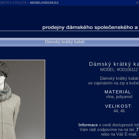
ABÁTKY A PALETA
>
MODEL#OD106112
K
Dámský krátký kabát
Dámský krátký k
MODEL: #OD106112
Dámský krátký kabát
se zapínáním na zip a kože
MATERIÁL:
vlna, polyamid
VELIKOST:
44, 46
Informace
o ceně dostupnosti to
Vám rádi zodpovíme na na tel.
7
nebo na Váš E-mail.